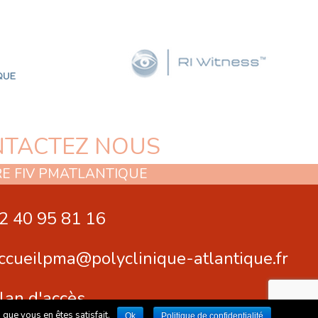
TACTEZ NOUS
E FIV PMATLANTIQUE
2 40 95 81 16
ccueilpma@polyclinique-atlantique.fr
lan d'accès
que vous en êtes satisfait.
Ok
Politique de confidentialité