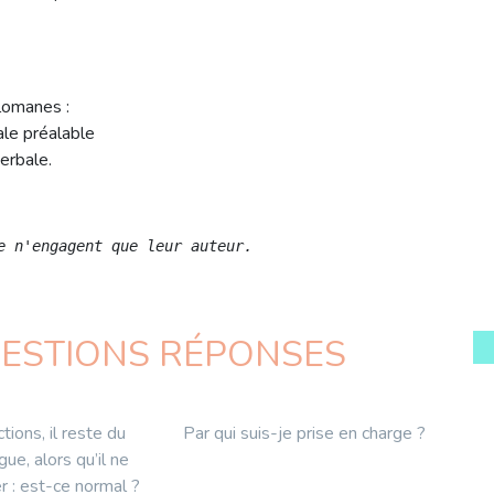
lomanes :
ale préalable
erbale.
e n'engagent que leur auteur.
UESTIONS RÉPONSES
tions, il reste du
Par qui suis-je prise en charge ?
gue, alors qu’il ne
r : est-ce normal ?