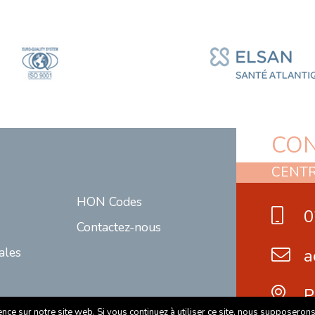
CON
CENTR
HON Codes
0
Contactez-nous
ales
a
P
ce sur notre site web. Si vous continuez à utiliser ce site, nous supposerons 